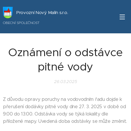
Provozní Nový Malín s.r.o.
OBECNÍ SPOLEČNOST
Oznámení o odstávce
pitné vody
26.03.2025
Z důvodu opravy poruchy na vodovodním řadu dojde k
přerušení dodávky pitné vody dne 27. 3. 2025 v době od
9:00 do 13:00. Odstávka vody se týká lokality dle
přiložené mapy. Uvedená doba odstávky se může změnit.