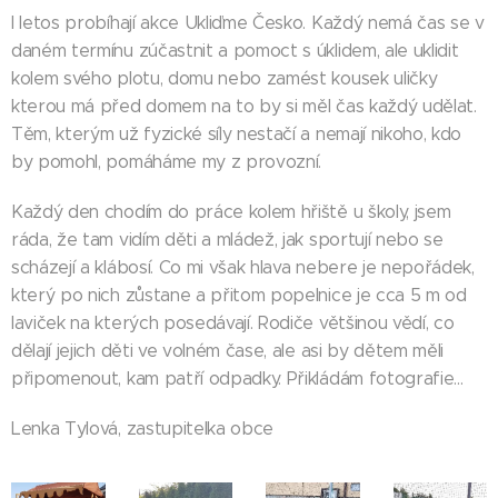
I letos probíhají akce Ukliďme Česko. Každý nemá čas se v
daném termínu zúčastnit a pomoct s úklidem, ale uklidit
kolem svého plotu, domu nebo zamést kousek uličky
kterou má před domem na to by si měl čas každý udělat.
Těm, kterým už fyzické síly nestačí a nemají nikoho, kdo
by pomohl, pomáháme my z provozní.
Každý den chodím do práce kolem hřiště u školy, jsem
ráda, že tam vidím děti a mládež, jak sportují nebo se
scházejí a klábosí. Co mi však hlava nebere je nepořádek,
který po nich zůstane a přitom popelnice je cca 5 m od
laviček na kterých posedávají. Rodiče většinou vědí, co
dělají jejich děti ve volném čase, ale asi by dětem měli
připomenout, kam patří odpadky. Přikládám fotografie…
Lenka Tylová, zastupitelka obce