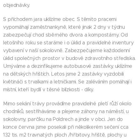
objednávky.
S příchodem jara uklízíme obec. S těmito pracemi
vypomáhají zaměstnankyně, které jinak 2 dny v týdnu
zabezpečují chod sběrného dvora a kompostárny. Od
letošního roku se staráme i o úklid a pravidelné inventury
vybavení v naší sokolovně. Zabezpečujeme každodenní
úklid společných prostor v budově zdravotního střediska.
Umýváme a dezinfikujeme autobusové zastávky, uklízíme
na dětských hřištích. Letos jsme 2 zastávky vyzdobili
květináči s trvalkami a letničkami. Se zaléváním pomáhají i
místní, kteří bydlí v těsné blízkosti - díky.
Mimo sekání trávy provádíme pravidelné pletí růží okolo
chodníků, sestřiháváme a plejeme záhony na náměstí, u
sokolovny, parčíku na Poldrech a jinde v obci. Jen do
konce června jsme posekali při několikerém sečení cca
132 tis. m2 travnatých ploch /hřbitovy, hřiště, plochy u