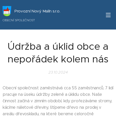
Provozní Nový Malín s.r.o.
OBECNÍ SPOLEČNOST
Údržba a úklid obce a
nepořádek kolem nás
23.10.2024
Obecní společnost zaměstnává cca 55 zaměstnanců, 7 lidí
pracuje na úseku údržby zeleně a úklidu obce. Naše
činnost začíná v zimním období, kdy prořezáváme stromy,
kácíme náletové dřeviny, štípeme dřevo na prodej v
areálu dřevoskladu, na které bereme celoročně