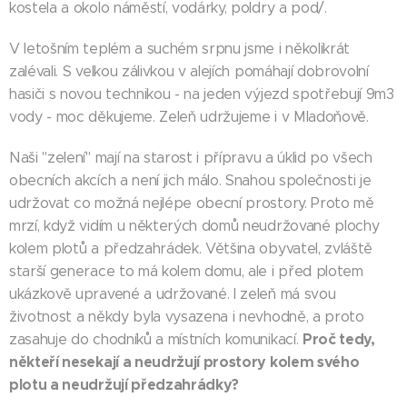
kostela a okolo náměstí, vodárky, poldry a pod/.
V letošním teplém a suchém srpnu jsme i několikrát
zalévali. S velkou zálivkou v alejích pomáhají dobrovolní
hasiči s novou technikou - na jeden výjezd spotřebují 9m3
vody - moc děkujeme. Zeleň udržujeme i v Mladoňově.
Naši "zelení" mají na starost i přípravu a úklid po všech
obecních akcích a není jich málo. Snahou společnosti je
udržovat co možná nejlépe obecní prostory. Proto mě
mrzí, když vidím u některých domů neudržované plochy
kolem plotů a předzahrádek. Většina obyvatel, zvláště
starší generace to má kolem domu, ale i před plotem
ukázkově upravené a udržované. I zeleň má svou
životnost a někdy byla vysazena i nevhodně, a proto
Proč tedy,
zasahuje do chodníků a místních komunikací.
někteří nesekají a neudržují prostory kolem svého
plotu a neudržují předzahrádky?